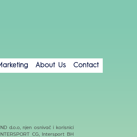
arketing
About Us
Contact
 d.o.o, njen osnivač i korisnici
, INTERSPORT CG, Intersport BH