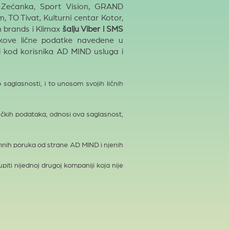
 Zećanka, Sport Vision, GRAND
O Tivat, Kulturni centar Kotor,
n brands i Klimax
šalju Viber i SMS
nikove lične podatke navedene u
ti kod korisnika AD MIND usluga i
glasnosti, i to unosom svojih ličnih
ičkih podataka, odnosi ova saglasnost,
mnih poruka od strane AD MIND i njenih
iti nijednoj drugoj kompaniji koja nije