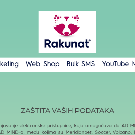
keting
Web Shop
Bulk SMS
YouTube M
ZAŠTITA VAŠIH PODATAKA
avanje elektronske pristupnice, koja omogućava da AD MIND
i AD MIND-a, među kojima su Meridianbet, Soccer, Volcano