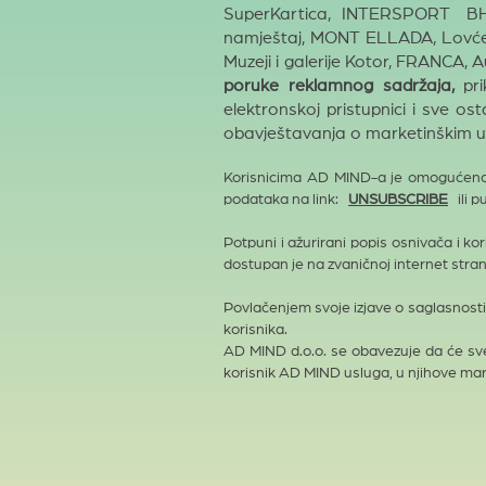
SuperKartica, INTERSPORT
BH,
namještaj, MONT ELLADA, Lovćen
Muzeji i galerije Kotor, FRANCA,
poruke reklamnog sadržaja,
pri
elektronskoj pristupnici i sve o
obavještavanja o marketinškim u
Korisnicima AD MIND-a je omogućeno p
podataka na link:
UNSUBSCRIBE
ili p
Potpuni i ažurirani popis osnivača i 
dostupan je na zvaničnoj internet str
Povlačenjem svoje izjave o saglasnost
korisnika.
AD MIND d.o.o. se obavezuje da će sve 
korisnik AD MIND usluga, u njihove mar