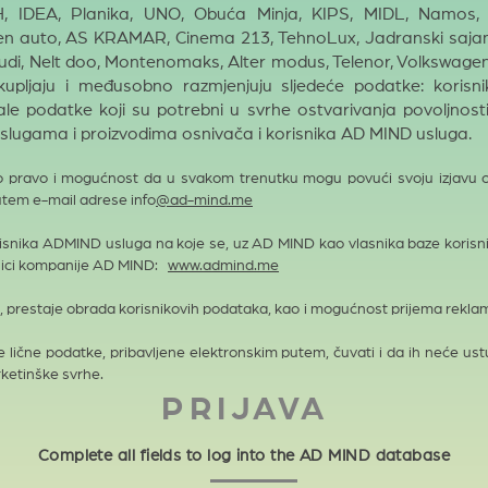
 IDEA, Planika, UNO, Obuća Minja, KIPS, MIDL, Namos,
 auto, AS KRAMAR, Cinema 213, TehnoLux, Jadranski sajam, T
 Audi, Nelt doo, Montenomaks, Alter modus, Telenor, Volkswage
kupljaju i međusobno r
azmjenjuju sljedeće podatke: koris
stale podatke koji su potrebni u svrhe ostvarivanja povoljnos
slugama i proizvodima osnivača i korisnika AD MIND usluga.
ravo i mogućnost da u svakom trenutku mogu povući svoju izjavu o sa
utem e-mail adrese info
@ad-mind.me
korisnika ADMIND usluga na koje se, uz AD MIND kao vlasnika baze korisn
anici kompanije AD MIND:
www.admind.me
i, prestaje obrada korisnikovih podataka, kao i mogućnost prijema rekla
lične podatke, pribavljene elektronskim putem, čuvati i da ih neće ustup
ketinške svrhe.
PRIJAVA
Complete all fields to log into the AD MIND database