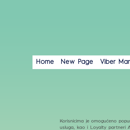
Home
New Page
Viber Mar
Korisnicima je omogućeno popunj
usluga, kao i Loyalty partner