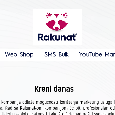
Web Shop
SMS Bulk
YouTube Mar
Kreni danas
 kompanija odlaže mogućnosti korištenja marketing usluga ko
ina. Rad sa
Rakunat-om
kompanijom će biti profesionalan o
ideri u svojoj djelatnosti, tako što ćete nadmašiti svoje konk