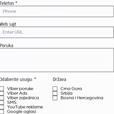
Telefon
Web sajt
Poruka
R
Odaberite usugu:
*
Država
e
q
Viber poruke
Crna Gora
u
Viber Ads
Srbija
i
Viber zajednica
Bosna i Hercegovina
r
SMS
e
YouTube reklame
d
Google oglasi