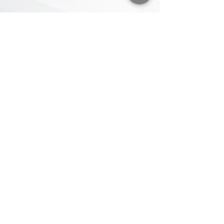
Prodaja karata
Brza i jednostavna online prodaja i kupovina
ulaznica bez potrebe za registracijom i dugim
čekanjem u redovima – sve to uz naš brend e-
tickets!
Saznajte više >