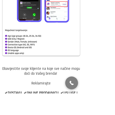
Obavijestite svoje klijente na koje sve načine mogu
doći do Vašeg brenda!
Reklamirajte
✔DOSTAVU, ✔ONLINE PRODAVNICU, ✔USLUGE i
✔PROIZVODE
koje nudite.