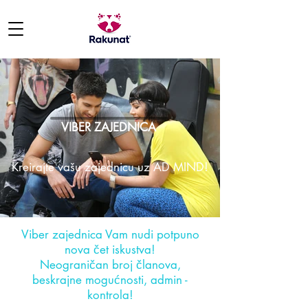
VIBER ZAJEDNICA
Kreirajte vašu zajednicu uz AD MIND!
Viber zajednica Vam nudi potpuno
nova čet iskustva!
Neograničan broj članova,
beskrajne mogućnosti, admin -
kontrola!