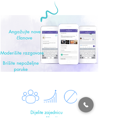
Angažujte nove
članove
Moderišite razgovore
Brišite nepoželjne
poruke
Dijelite zajednicu
van aplikacije
Blokirajte nepoželjne
korisnike